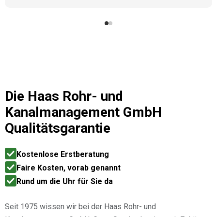
Kamerabefahrung war besonders interessant, da mir
die Problemstellen direkt gezeigt und verständlich
erklärt wurden. Man merkt sofort, dass hier Fachleute
am Werk sind. So stellt man sich guten Service vor –
kompetent, transparent und kundenorientiert. Absolute
Weiterempfehlung!"
Die
Haas Rohr- und
Kanalmanagement GmbH
Qualitätsgarantie
Kostenlose Erstberatung
Faire Kosten, vorab genannt
Rund um die Uhr für Sie da
Seit 1975 wissen wir bei der Haas Rohr- und