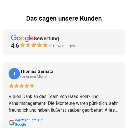
Das sagen unsere Kunden
Bewertung
4.6
28
Bewertungen
Thomas Garnatz
T
vor einem Monat
Vielen Dank an das Team von Haas Rohr- und
Kanalmanagement! Die Monteure waren pünktlich, sehr
freundlich und haben äußerst sauber gearbeitet. Alles
wurde sorgfältig abgedeckt und nach Abschluss der
Veröffentlicht auf
Arbeiten wieder ordentlich hinterlassen. Die
Google